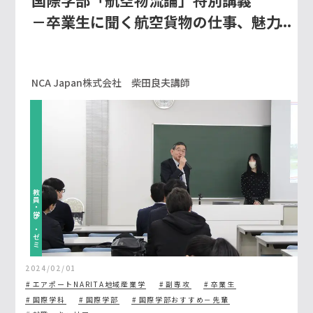
－卒業生に聞く航空貨物の仕事、魅力
とやりがい－
NCA Japan株式会社 柴田良夫講師
教員・学び・ゼミ
2024/02/01
エアポートNARITA地域産業学
副専攻
卒業生
国際学科
国際学部
国際学部おすすめ－先輩