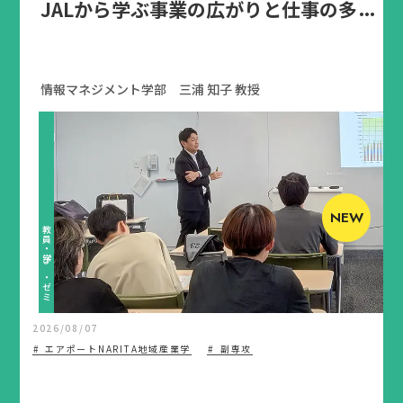
JALから学ぶ事業の広がりと仕事の多
様性 第2回学生ミーティング報告
情報マネジメント学部 三浦 知子 教授
NEW
教員・学び・ゼミ
2026/08/07
エアポートNARITA地域産業学
副専攻