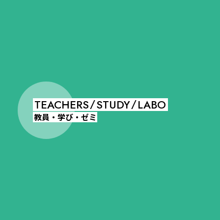
TEACHERS
STUDY
LABO
/
/
教員・学び・ゼミ