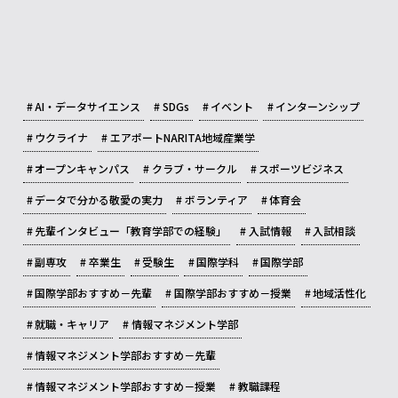
AI・データサイエンス
SDGs
イベント
インターンシップ
ウクライナ
エアポートNARITA地域産業学
オープンキャンパス
クラブ・サークル
スポーツビジネス
データで分かる敬愛の実力
ボランティア
体育会
先輩インタビュー「教育学部での経験」
入試情報
入試相談
副専攻
卒業生
受験生
国際学科
国際学部
国際学部おすすめ－先輩
国際学部おすすめ－授業
地域活性化
就職・キャリア
情報マネジメント学部
情報マネジメント学部おすすめ－先輩
情報マネジメント学部おすすめ－授業
教職課程