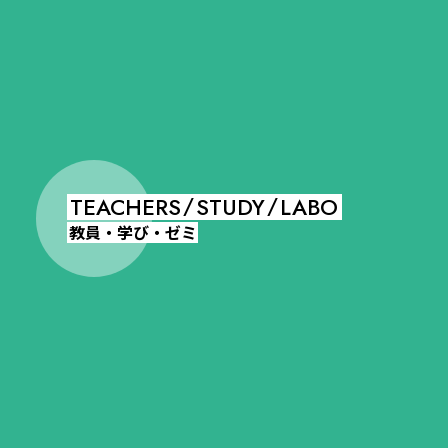
TEACHERS
STUDY
LABO
/
/
教員・学び・ゼミ