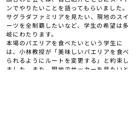
ンでやりたいことを語ってもらいました。
サグラダファミリアを見たい、現地のスイ
ーツを全制覇したいなど、学生の希望は多
岐にわたります。
本場のパエリアを食べたいという学生に
は、小林教授が「美味しいパエリアを食べ
られるようにルートを変更する」と約束し
ました。また、現地でサッカーを見たいと
いう学生には、「スペインのサッカーは夜
遅くに開催される。郊外のスタジアムは治
安も悪いので心構えが必要。それでも希望
者には観戦できるようにプランを考える」
と回答しました。
できる限り学生の希望に
沿った行程が練られている
ようです。
最後にはLINEでグループを作り、密に連絡