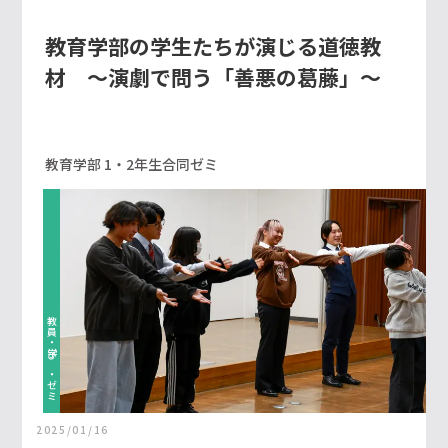
教育学部の学生たちが演じる道徳教
材 ～演劇で問う「善悪の葛藤」～
教育学部 1・2年生合同ゼミ
教員・学び・ゼミ
2025/01/16