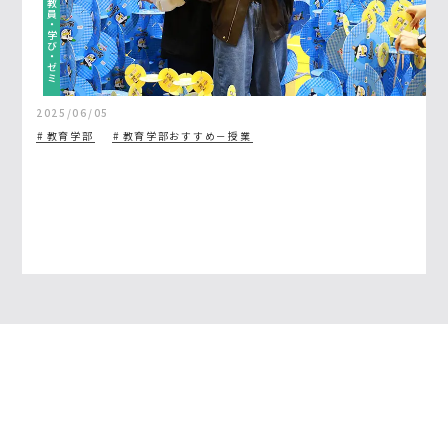
教員・学び・ゼミ
2025/06/05
教育学部
教育学部おすすめ－授業
【動画あり】地域の伝承を未来へつな
ぐ 教育学部の学生が工夫を凝らした