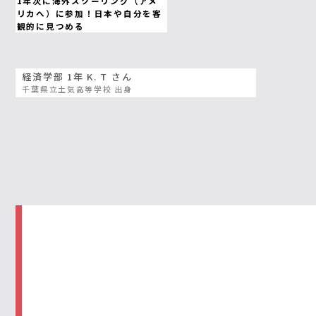
1年次に海外スクーリング（アメ
リカへ）に参加！日本や自分を客
観的に見つめる
経済学部 1年 K. T さん
千葉県立土気高等学校 出身