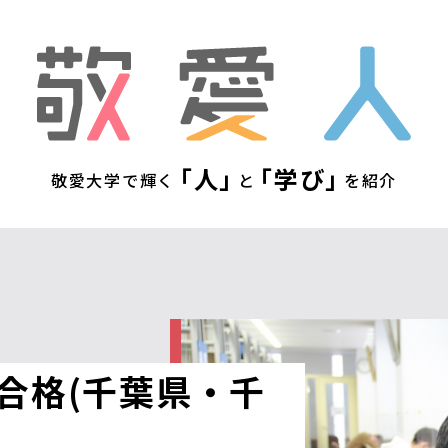
敬
「人」
「学び」
敬愛大学で輝く
と
を紹介
合格(千葉県・千