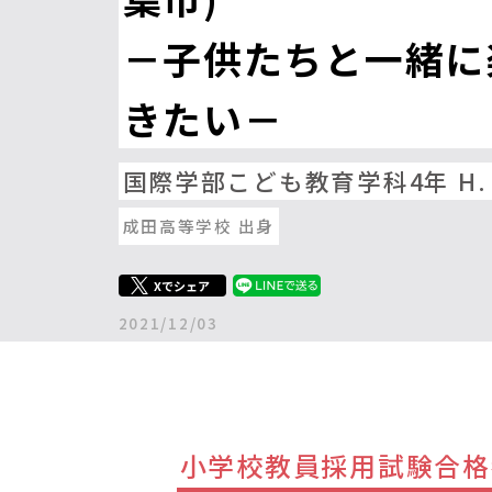
－子供たちと一緒に
きたい－
国際学部こども教育学科4年 H.
成田高等学校 出身
Xでシェア
2021/12/03
小学校教員採用試験合格