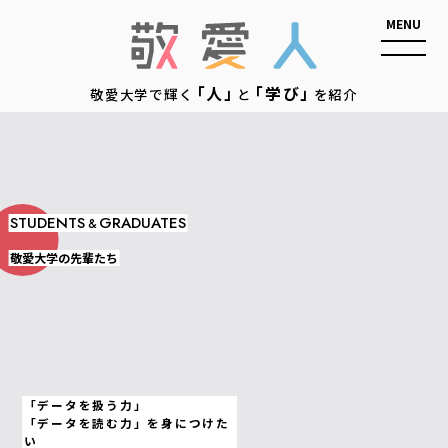
敬愛人
「人」
「学び」
敬愛大学で輝く
と
を紹介
STUDENTS
GRADUATES
&
敬愛大学の先輩たち
「データを扱う力」
「データを読む力」を身につけた
い