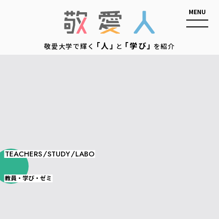
敬愛人
「人」
「学び」
敬愛大学で輝く
と
を紹介
/
/
TEACHERS
STUDY
LABO
教員・学び・ゼミ