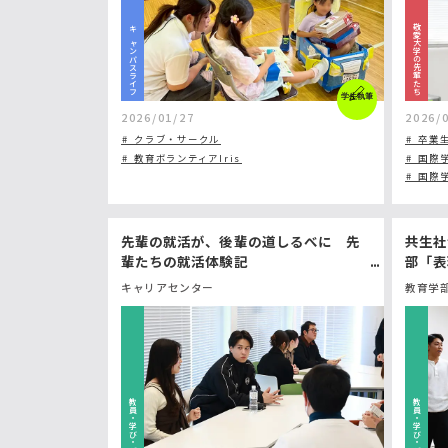
敬愛大学の先輩たち
キャンパスライフ
学生執筆
2026/01/27
2026/
クラブ・サークル
卒業
教育ボランティアIris
国際学
国際学
先輩の就活が、後輩の道しるべに 先
共生社
輩たちの就活体験記
部「表
キャリアセンター
教育学部
教員・学び・ゼミ
教員・学び・ゼミ