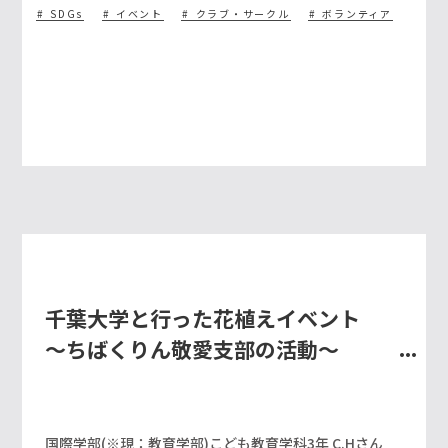
SDGs
イベント
クラブ・サークル
ボランティア
千葉大学と行った花植えイベント
～ちばくりん敬愛支部の活動～
国際学部(※現：教育学部)こども教育学科3年 C.Hさん