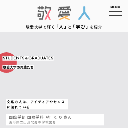
敬愛人
「人」
「学び」
敬愛大学で輝く
と
を紹介
STUDENTS
GRADUATES
&
敬愛大学の先輩たち
文系の人は、アイディアやセンス
に優れている
国際学部 国際学科 4年 R. O さん
山形県立山形北高等学校出身