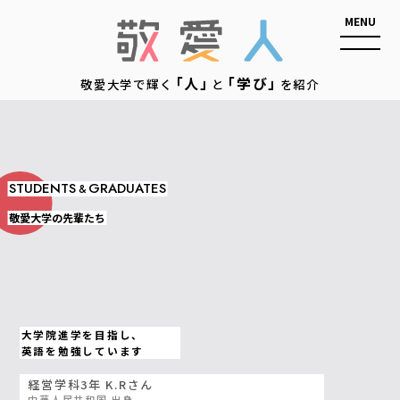
敬愛人
「人」
「学び」
敬愛大学で輝く
と
を紹介
STUDENTS
GRADUATES
&
敬愛大学の先輩たち
大学院進学を目指し、
英語を勉強しています
経営学科3年 K.Rさん
中華人民共和国 出身