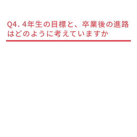
Q4. 4年生の目標と、卒業後の進路
はどのように考えていますか
4年次は授業がまとめに入るので、資格を取りた
いです。また、英語の勉強も頑張りたいです。こ
の1年は自分が本当に研究したいことを探し、大
学院に行く準備をしたいです。私は語学に興味
があり、特に日本語の研究がしたいと考えてい
ます。日本語学校に通っていたときにN1（日本
語能力試験の一番難しいレベル）を取得しまし
たが、さらに論文を読み込み、もっと日本語を
深く理解したいと思っています。