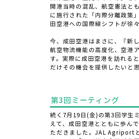
開港当時の混乱、航空憲法とも
に施行された「内際分離政策
田空港への国際線シフトが徐
今、成田空港はまさに、『新し
航空物流機能の高度化、空港
す。実際に成田空港を訪れる
だけその機会を提供したいと
第3回ミーティング
続く7月19日(金)の第3回学
えて、成田空港とともに歩ん
ただきました。JAL Agripo