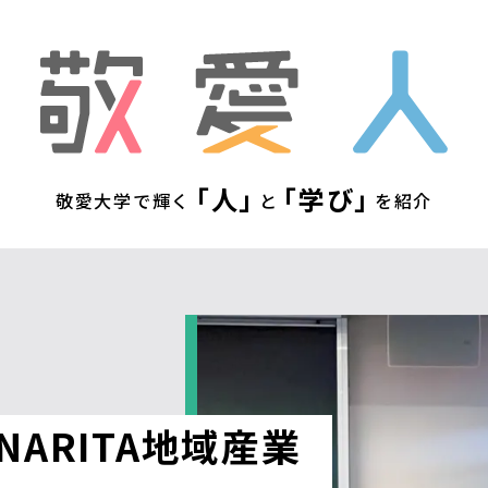
敬
「人」
「学び」
敬愛大学で輝く
と
を紹介
ARITA地域産業