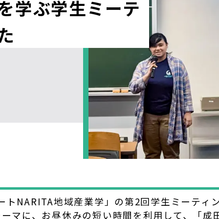
を学ぶ学生ミーテ
た
ポートNARITA地域産業学」の第2回学生ミーテ
テーマに、お昼休みの短い時間を利用して、「成