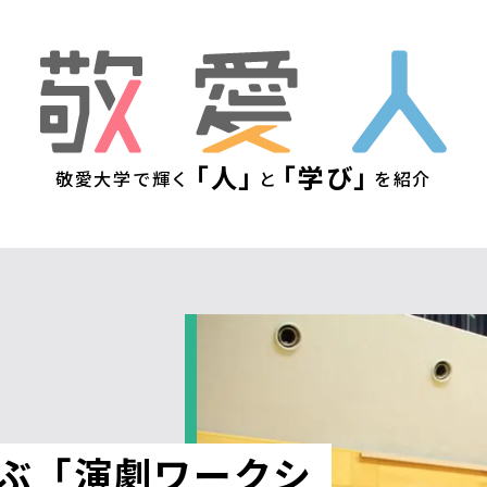
敬
「人」
「学び」
敬愛大学で輝く
と
を紹介
ぶ「演劇ワークシ