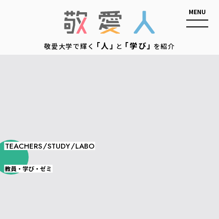
敬愛人
「人」
「学び」
敬愛大学で輝く
と
を紹介
/
/
TEACHERS
STUDY
LABO
教員・学び・ゼミ