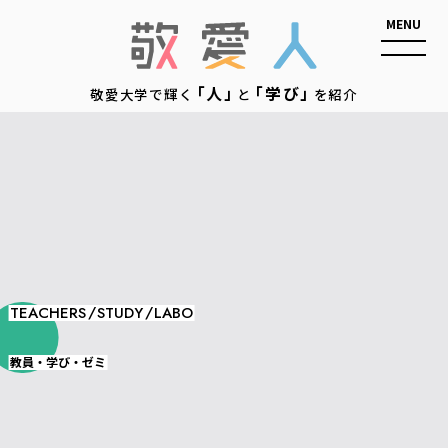
敬愛人
「人」
「学び」
敬愛大学で輝く
と
を紹介
/
/
TEACHERS
STUDY
LABO
教員・学び・ゼミ