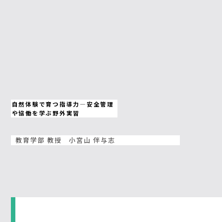
自然体験で育つ指導力—安全管理
や協働を学ぶ野外実習
教育学部 教授 小宮山 伴与志