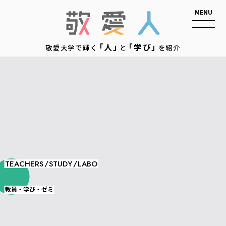
敬愛人
「人」
「学び」
敬愛大学で輝く
と
を紹介
/
/
TEACHERS
STUDY
LABO
教員・学び・ゼミ