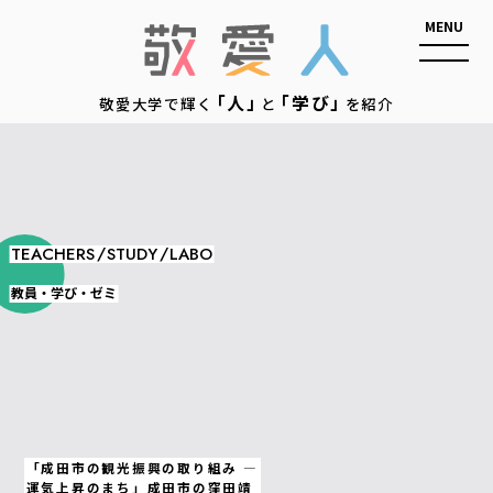
敬愛人
「人」
「学び」
敬愛大学で輝く
と
を紹介
/
/
TEACHERS
STUDY
LABO
教員・学び・ゼミ
「成田市の観光振興の取り組み ―
運気上昇のまち」成田市の窪田靖