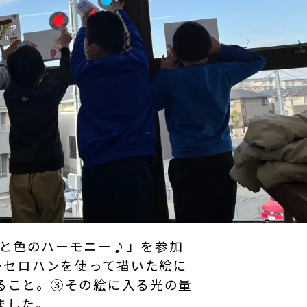
！光と色のハーモニー♪」を参加
ーセロハンを使って描いた絵に
ること。③その絵に入る光の量
ました。