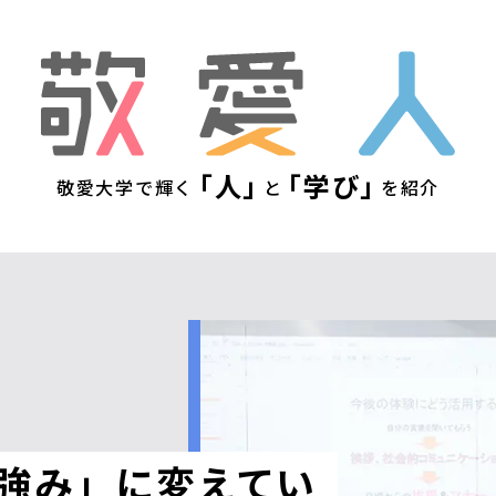
敬
「人」
「学び」
敬愛大学で輝く
と
を紹介
強み」に変えてい