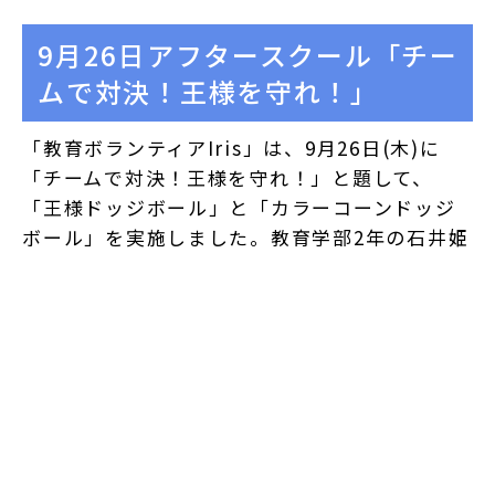
9月26日アフタースクール「チー
ムで対決！王様を守れ！」
「教育ボランティアIris」は、9月26日(木)に
「チームで対決！王様を守れ！」と題して、
「王様ドッジボール」と「カラーコーンドッジ
ボール」を実施しました。教育学部2年の石井姫
夏と教育学部１年の丹所紗英が企画し、学生ス
タッフ7人で楽しく活動をしてきました！今回は
ドッジボールを始める前に、子供たちが主体と
なって話し合いをしてもらい、作戦を決めまし
た。「ただ体を動かすだけではなく頭を使って
楽しむことや仲間と助け合うことで協調性を学
べたらいいな～」という思いを込めて頑張って
企画しました！